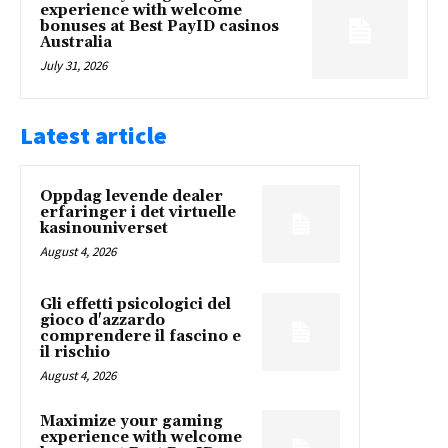
experience with welcome
bonuses at Best PayID casinos
Australia
July 31, 2026
Latest article
Oppdag levende dealer
erfaringer i det virtuelle
kasinouniverset
August 4, 2026
Gli effetti psicologici del
gioco d'azzardo
comprendere il fascino e
il rischio
August 4, 2026
Maximize your gaming
experience with welcome