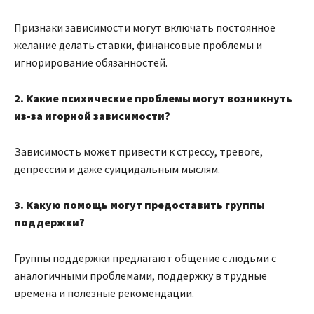
Признаки зависимости могут включать постоянное
желание делать ставки, финансовые проблемы и
игнорирование обязанностей.
2. Какие психические проблемы могут возникнуть
из-за игорной зависимости?
Зависимость может привести к стрессу, тревоге,
депрессии и даже суицидальным мыслям.
3. Какую помощь могут предоставить группы
поддержки?
Группы поддержки предлагают общение с людьми с
аналогичными проблемами, поддержку в трудные
времена и полезные рекомендации.