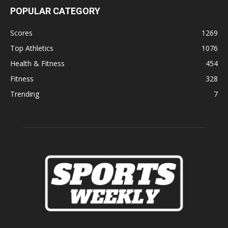
POPULAR CATEGORY
Scores
1269
Top Athletics
1076
Health & Fitness
454
Fitness
328
Trending
7