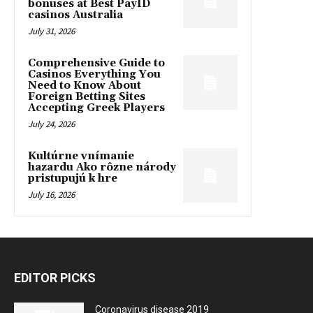
bonuses at Best PayID
casinos Australia
July 31, 2026
Comprehensive Guide to
Casinos Everything You
Need to Know About
Foreign Betting Sites
Accepting Greek Players
July 24, 2026
Kultúrne vnímanie
hazardu Ako rôzne národy
pristupujú k hre
July 16, 2026
EDITOR PICKS
Coronavirus disease 2019