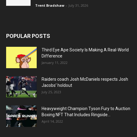
Trent Bradshaw
-
July 31, 2026
POPULAR POSTS
Third Eye Ape Society Is Making A Real-World
Difference
January 11, 2022
Raiders coach Josh McDaniels respects Josh
Jacobs’ holdout
July 25, 2023
Heavyweight Champion Tyson Fury to Auction
Boxing NFT That Includes Ringside...
April 14, 2022