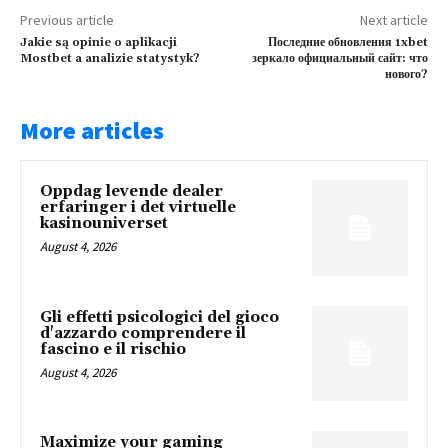
Previous article
Next article
Jakie są opinie o aplikacji
Последние обновления 1xbet
Mostbet a analizie statystyk?
зеркало официальный сайт: что
нового?
More articles
Oppdag levende dealer
erfaringer i det virtuelle
kasinouniverset
August 4, 2026
Gli effetti psicologici del gioco
d'azzardo comprendere il
fascino e il rischio
August 4, 2026
Maximize your gaming