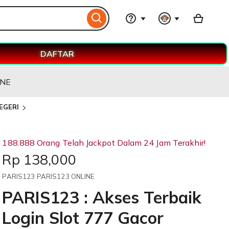
DAFTAR
INE
EGERI
188.888 Orang Telah Jackpot Dalam 24 Jam Terakhir!
Price:
Rp 138,000
PARIS123 PARIS123 ONLINE
PARIS123 : Akses Terbaik
Login Slot 777 Gacor