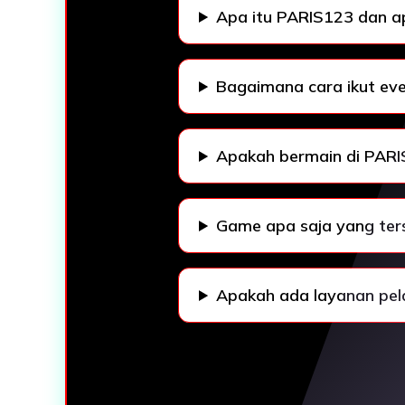
Apa itu PARIS123 dan ap
Bagaimana cara ikut eve
Apakah bermain di PARI
Game apa saja yang ter
Apakah ada layanan pel