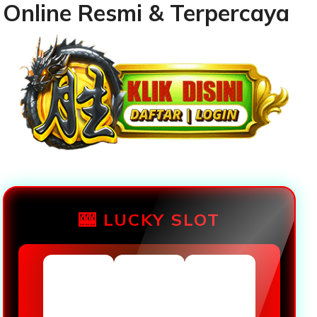
Online Resmi & Terpercaya
🎰 LUCKY SLOT